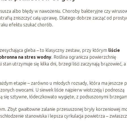
 susza albo błędy w nawożeniu. Choroby bakteryjne czy wiruso
trafią zniszczyć całą uprawę. Dlatego dobrze zacząć od prosty
raku efektu szukać chorób.
rzesychająca gleba – to klasyczny zestaw, przy którym
liście
 obronna na stres wodny
. Roślina ogranicza powierzchnię
 stan utrzymuje się kilka dni, brzegi liści zaczynają brązowieć, a
każdym etapie – zarówno u młodych rozsady, która ma jeszcze pł
szonych owocami. U siewek liście najpierw wiotczeją i podnoszą
obią się sztywne, łódeczkowato wygięte, z podsuszonymi brzegam
uciem. Zbyt gwałtowne zalanie przesuszonej bryły korzeniowej m
schłodzenie stanowiska i lepsza cyrkulacja powietrza – zwłaszc