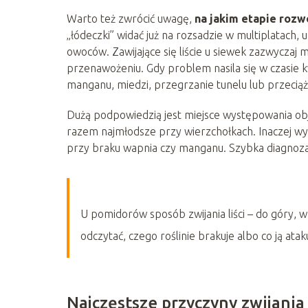
Warto też zwrócić uwagę,
na jakim etapie rozwo
„łódeczki” widać już na rozsadzie w multiplatach,
owoców. Zawijające się liście u siewek zazwyczaj
przenawożeniu. Gdy problem nasila się w czasie k
manganu, miedzi, przegrzanie tunelu lub przeciąż
Dużą podpowiedzią jest miejsce występowania obja
razem najmłodsze przy wierzchołkach. Inaczej wyg
przy braku wapnia czy manganu. Szybka diagnoza 
U pomidorów sposób zwijania liści – do góry, w
odczytać, czego roślinie brakuje albo co ją atak
Najczęstsze przyczyny zwijania