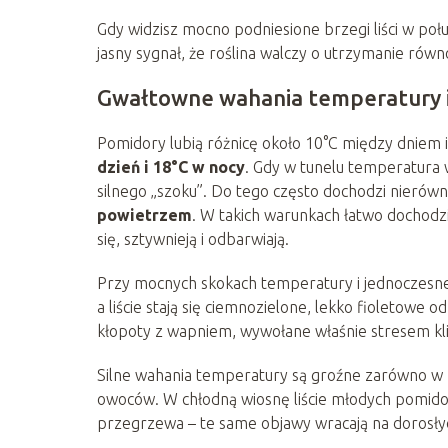
Gdy widzisz mocno podniesione brzegi liści w poł
jasny sygnał, że roślina walczy o utrzymanie rów
Gwałtowne wahania temperatury i
Pomidory lubią różnicę około 10°C między dniem i
dzień i 18°C w nocy
. Gdy w tunelu temperatura w
silnego „szoku”. Do tego często dochodzi nieró
powietrzem
. W takich warunkach łatwo dochodzi 
się, sztywnieją i odbarwiają.
Przy mocnych skokach temperatury i jednoczesnej
a liście stają się ciemnozielone, lekko fioletowe
kłopoty z wapniem, wywołane właśnie stresem k
Silne wahania temperatury są groźne zarówno w pro
owoców. W chłodną wiosnę liście młodych pomidoró
przegrzewa – te same objawy wracają na dorosłyc