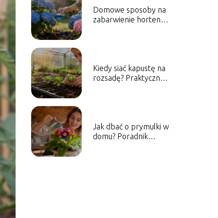
Domowe sposoby na
zabarwienie hortensji
– jak zmienić kolor
kwiatów?
Kiedy siać kapustę na
rozsadę? Praktyczny
poradnik ogrodnika
Jak dbać o prymulki w
domu? Poradnik
pielęgnacji