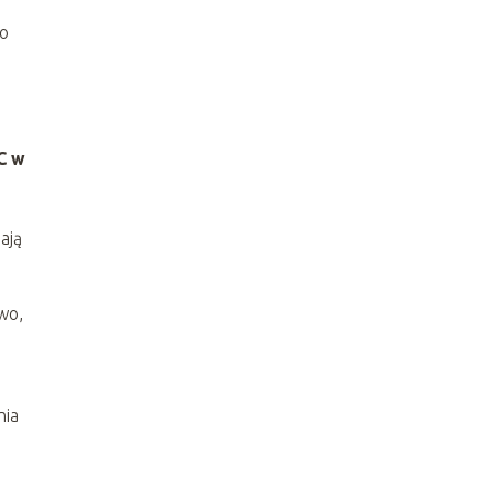
to
C w
ają
wo,
nia