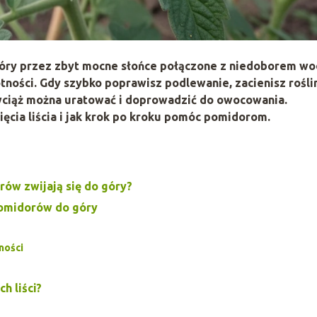
 góry przez zbyt mocne słońce połączone z niedoborem w
tności
. Gdy szybko poprawisz podlewanie, zacienisz roślin
wciąż można uratować i doprowadzić do owocowania.
ęcia liścia i jak krok po kroku pomóc pomidorom.
rów zwijają się do góry?
 pomidorów do góry
ności
h liści?