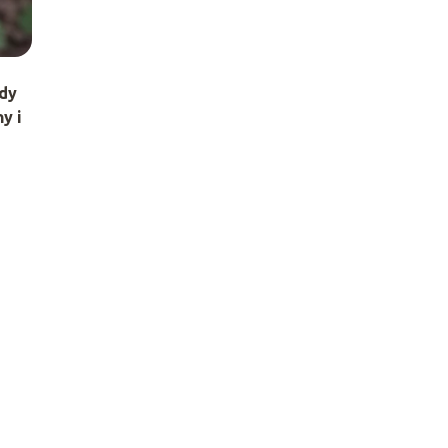
ody
y i