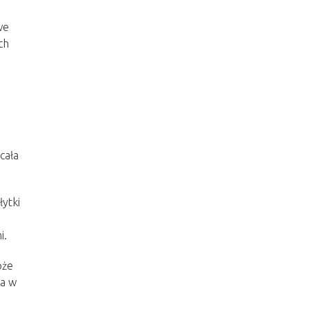
we
ch
 cała
ytki
i.
oże
za w