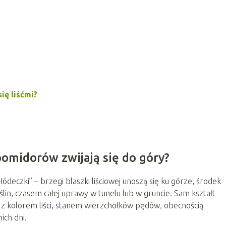
ię liśćmi?
pomidorów zwijają się do góry?
deczki” – brzegi blaszki liściowej unoszą się ku górze, środek
ślin, czasem całej uprawy w tunelu lub w gruncie. Sam kształt
o z kolorem liści, stanem wierzchołków pędów, obecnością
ch dni.