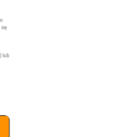
ko
 się
) lub