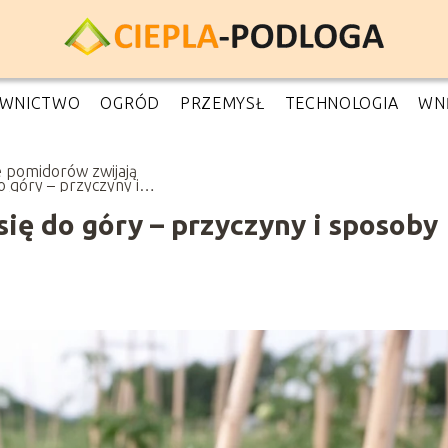
WNICTWO
OGRÓD
PRZEMYSŁ
TECHNOLOGIA
WN
ie pomidorów zwijają
o góry – przyczyny i
oby ratowania
się do góry – przyczyny i sposoby