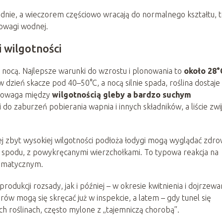
udnie, a wieczorem częściowo wracają do normalnego kształtu, 
nowagi wodnej.
 wilgotności
 nocą. Najlepsze warunki do wzrostu i plonowania to
około 28°
 dzień skacze pod 40–50°C, a nocą silnie spada, roślina dostaje
wnowaga między
wilgotnością gleby a bardzo suchym
do zaburzeń pobierania wapnia i innych składników, a liście zwij
 zbyt wysokiej wilgotności podłoża łodygi mogą wyglądać zdro
 od spodu, z powykręcanymi wierzchołkami. To typowa reakcja na
limatycznym.
dukcji rozsady, jak i później – w okresie kwitnienia i dojrzewa
w mogą się skręcać już w inspekcie, a latem – gdy tunel się
h roślinach, często mylone z „tajemniczą chorobą”.