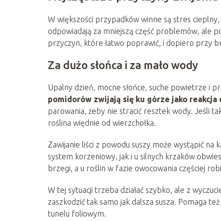
W większości przypadków winne są stres cieplny,
odpowiadają za mniejszą część problemów, ale po
przyczyn, które łatwo poprawić, i dopiero przy b
Za dużo słońca i za mało wody
Upalny dzień, mocne słońce, suche powietrze i p
pomidorów zwijają się ku górze jako reakcja
parowania, żeby nie stracić resztek wody. Jeśli taki
roślina więdnie od wierzchołka.
Zawijanie liści z powodu suszy może wystąpić na 
system korzeniowy, jak i u silnych krzaków obwie
brzegi, a u roślin w fazie owocowania częściej r
W tej sytuacji trzeba działać szybko, ale z wycz
zaszkodzić tak samo jak dalsza susza. Pomaga też 
tunelu foliowym.