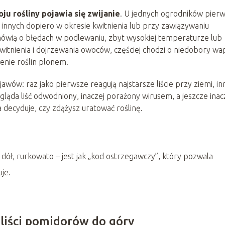
ju rośliny pojawia się zwijanie
. U jednych ogrodników pier
 u innych dopiero w okresie kwitnienia lub przy zawiązywaniu
 mówią o błędach w podlewaniu, zbyt wysokiej temperaturze lub
witnienia i dojrzewania owoców, częściej chodzi o niedobory wa
enie roślin plonem.
wów: raz jako pierwsze reagują najstarsze liście przy ziemi, i
ląda liść odwodniony, inaczej porażony wirusem, a jeszcze inac
decyduje, czy zdążysz uratować roślinę.
 dół, rurkowato – jest jak „kod ostrzegawczy”, który pozwala
uje.
 liści pomidorów do góry