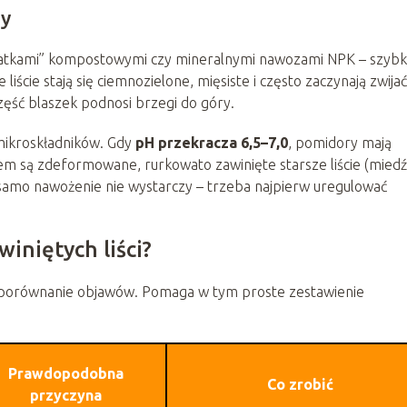
by
batkami” kompostowymi czy mineralnymi nawozami NPK – szyb
liście stają się ciemnozielone, mięsiste i często zaczynają zwijać
zęść blaszek podnosi brzegi do góry.
 mikroskładników. Gdy
pH przekracza 6,5–7,0
, pomidory mają
m są zdeformowane, rurkowato zawinięte starsze liście (miedź
amo nawożenie nie wystarczy – trzeba najpierw uregulować
iniętych liści?
 porównanie objawów. Pomaga w tym proste zestawienie
Prawdopodobna
Co zrobić
przyczyna