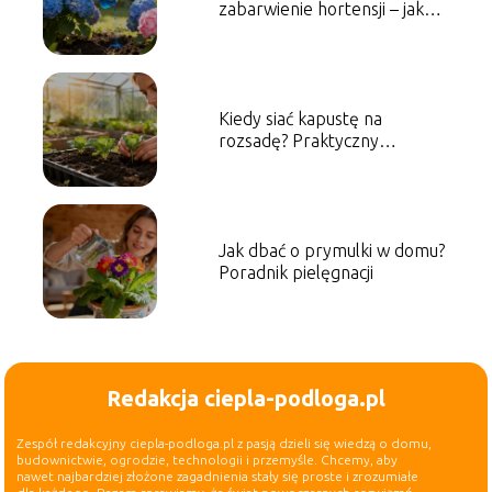
zabarwienie hortensji – jak
zmienić kolor kwiatów?
Kiedy siać kapustę na
rozsadę? Praktyczny
poradnik ogrodnika
Jak dbać o prymulki w domu?
Poradnik pielęgnacji
Redakcja ciepla-podloga.pl
Zespół redakcyjny ciepla-podloga.pl z pasją dzieli się wiedzą o domu,
budownictwie, ogrodzie, technologii i przemyśle. Chcemy, aby
nawet najbardziej złożone zagadnienia stały się proste i zrozumiałe