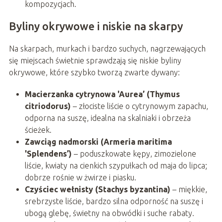
kompozycjach.
Byliny okrywowe i niskie na skarpy
Na skarpach, murkach i bardzo suchych, nagrzewających
się miejscach świetnie sprawdzają się niskie byliny
okrywowe, które szybko tworzą zwarte dywany:
Macierzanka cytrynowa 'Aurea’ (Thymus
citriodorus)
– złociste liście o cytrynowym zapachu,
odporna na suszę, idealna na skalniaki i obrzeża
ścieżek.
Zawciąg nadmorski (Armeria maritima
'Splendens’)
– poduszkowate kępy, zimozielone
liście, kwiaty na cienkich szypułkach od maja do lipca;
dobrze rośnie w żwirze i piasku.
Czyściec wełnisty (Stachys byzantina)
– miękkie,
srebrzyste liście, bardzo silna odporność na suszę i
ubogą glebę, świetny na obwódki i suche rabaty.