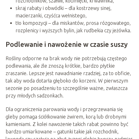
rozchodników, szałwii, kocimiętki, krwawnika,
skraj rabaty i obwódki – dla kostrzewy sinej,
macierzanki, czyśćca wełnistego,
tło kompozycji – dla miskantów, prosa rózgowatego,
rozplenicy i wyższych bylin, jak rudbekia czy jeżówka.
Podlewanie i nawożenie w czasie suszy
Rośliny odporne na brak wody nie potrzebują częstego
podlewania, ale źle znoszą krótkie, bardzo płytkie
zraszanie. Lepsze jest nawadnianie rzadziej, za to obficie,
tak aby woda dotarła głęboko do korzeni. W pierwszym
sezonie po posadzeniu to szczególnie ważne, zwłaszcza
przy młodych sadzonkach.
Dla ograniczenia parowania wody i przegrzewania się
gleby pomaga ściółkowanie żwirem, korą lub drobnymi
kamieniami. Z kolei nawożenie takich rabat powinno być
bardzo umiarkowane – gatunki takie jak rozchodnik,
lawenda czy szałwia na zbyt żyznej glebie tworzą nadmiar