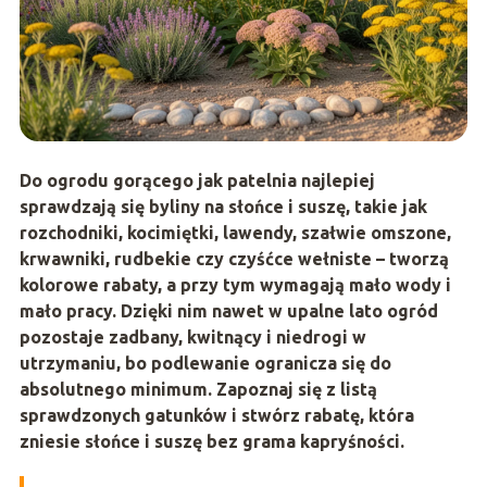
Do ogrodu gorącego jak patelnia najlepiej
sprawdzają się
byliny na słońce i suszę
, takie jak
rozchodniki, kocimiętki, lawendy, szałwie omszone,
krwawniki, rudbekie czy czyśćce wełniste – tworzą
kolorowe rabaty, a przy tym wymagają mało wody i
mało pracy. Dzięki nim nawet w upalne lato ogród
pozostaje zadbany, kwitnący i niedrogi w
utrzymaniu, bo podlewanie ogranicza się do
absolutnego minimum. Zapoznaj się z listą
sprawdzonych gatunków i stwórz rabatę, która
zniesie słońce i suszę bez grama kapryśności.