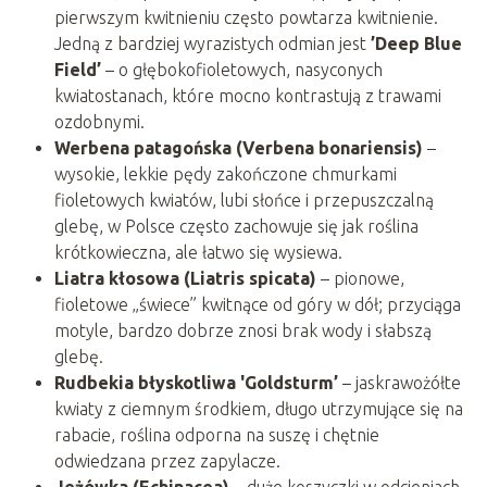
pierwszym kwitnieniu często powtarza kwitnienie.
Jedną z bardziej wyrazistych odmian jest
’Deep Blue
Field’
– o głębokofioletowych, nasyconych
kwiatostanach, które mocno kontrastują z trawami
ozdobnymi.
Werbena patagońska (Verbena bonariensis)
–
wysokie, lekkie pędy zakończone chmurkami
fioletowych kwiatów, lubi słońce i przepuszczalną
glebę, w Polsce często zachowuje się jak roślina
krótkowieczna, ale łatwo się wysiewa.
Liatra kłosowa (Liatris spicata)
– pionowe,
fioletowe „świece” kwitnące od góry w dół; przyciąga
motyle, bardzo dobrze znosi brak wody i słabszą
glebę.
Rudbekia błyskotliwa 'Goldsturm’
– jaskrawożółte
kwiaty z ciemnym środkiem, długo utrzymujące się na
rabacie, roślina odporna na suszę i chętnie
odwiedzana przez zapylacze.
Jeżówka (Echinacea)
– duże koszyczki w odcieniach