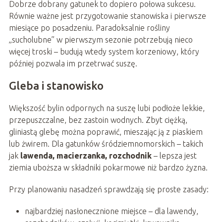
Dobrze dobrany gatunek to dopiero połowa sukcesu.
Równie ważne jest przygotowanie stanowiska i pierwsze
miesiące po posadzeniu. Paradoksalnie rośliny
„sucholubne” w pierwszym sezonie potrzebują nieco
więcej troski – budują wtedy system korzeniowy, który
później pozwala im przetrwać suszę.
Gleba i stanowisko
Większość bylin odpornych na suszę lubi podłoże lekkie,
przepuszczalne, bez zastoin wodnych. Zbyt ciężką,
gliniastą glebę można poprawić, mieszając ją z piaskiem
lub żwirem. Dla gatunków śródziemnomorskich – takich
jak
lawenda, macierzanka, rozchodnik
– lepsza jest
ziemia uboższa w składniki pokarmowe niż bardzo żyzna.
Przy planowaniu nasadzeń sprawdzają się proste zasady:
najbardziej nasłonecznione miejsce – dla lawendy,