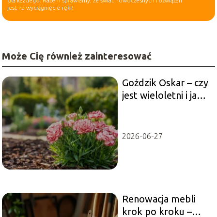
dla każdego. Razem sprawiamy, że świat nowoczesnych rozwiązań
jest na wyciągnięcie ręki!
Może Cię również zainteresować
Goździk Oskar – czy
jest wieloletni i jak
go uprawiać?
2026-06-27
Renowacja mebli
krok po kroku –