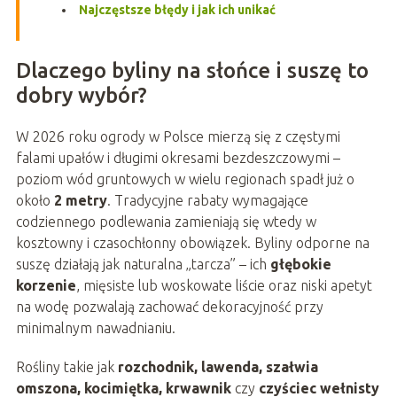
Najczęstsze błędy i jak ich unikać
Dlaczego byliny na słońce i suszę to
dobry wybór?
W 2026 roku ogrody w Polsce mierzą się z częstymi
falami upałów i długimi okresami bezdeszczowymi –
poziom wód gruntowych w wielu regionach spadł już o
około
2 metry
. Tradycyjne rabaty wymagające
codziennego podlewania zamieniają się wtedy w
kosztowny i czasochłonny obowiązek. Byliny odporne na
suszę działają jak naturalna „tarcza” – ich
głębokie
korzenie
, mięsiste lub woskowate liście oraz niski apetyt
na wodę pozwalają zachować dekoracyjność przy
minimalnym nawadnianiu.
Rośliny takie jak
rozchodnik, lawenda, szałwia
omszona, kocimiętka, krwawnik
czy
czyściec wełnisty