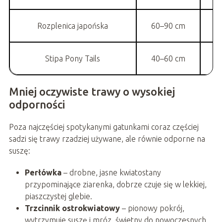
Rozplenica japońska
60–90 cm
Stipa Pony Tails
40–60 cm
Ba
Mniej oczywiste trawy o wysokiej
odporności
Poza najczęściej spotykanymi gatunkami coraz częściej
sadzi się trawy rzadziej używane, ale równie odporne na
suszę:
Perłówka
– drobne, jasne kwiatostany
przypominające ziarenka, dobrze czuje się w lekkiej,
piaszczystej glebie.
Trzcinnik ostrokwiatowy
– pionowy pokrój,
wytrzymuje suszę i mróz, świetny do nowoczesnych