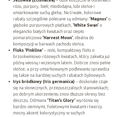
różu, purpury, bieli; miododajna, lubi słońce i
umiarkowanie suchą glebę. Na trwałe, kolorowe
rabaty szczególnie polecane są odmiany:
’Magnus’
o
głęboko purpurowych płatkach,
’White Swan’
o
elegancko białych kwiatach oraz ciepło
pomarańczowa
’Harvest Moon’
, idealna do
kompozycji w barwach zachodu słońca.
Floks 'Pinkline’
– niski, kompaktowy floks o
brzoskwiniowo-różowych kwiatach, który zakwita już
późną wiosną i wczesnym latem. Dobrze znosi pełne
słońce, a przy umiarkowanym podlewaniu sprawdza
się także na bardziej suchych rabatach bylinowych.
Irys bródkowy (Iris germanica)
– doskonale czuje
się na słonecznych, przepuszczalnych stanowiskach;
po dobrym ukorzenieniu znosi dłuższe okresy bez
deszczu. Odmiana
’Titan’s Glory’
wyróżnia się
bardzo ciemnymi, fioletowymi kwiatami i tworzy
mocny akcent kolorystyczny w suchych