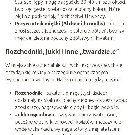
Starsze kępy mogą osiągać do 30–40 cm szerokości,
tworząc gęste, srebrnoszare plamy koloru, które
pięknie podkreślają fiolet szałwii i lawendy.
Przywrotnik miękki (Alchemilla mollis)
– dobrze
znosi suszę, a jednocześnie toleruje półcień, tworzy
miękkie, zielone poduchy z żółtawymi kwiatami.
Rozchodniki, jukki i inne „twardziele”
W miejscach ekstremalnie suchych i nagrzewających się
przydają się rośliny o szczególnie ograniczonych
wymaganiach wodnych. Należą do nich między innymi:
Rozchodnik
– sukulent o mięsistych liściach,
doskonały na skalniaki, dachy zielone, obrzeża rabat;
znosi suszę, nagrzewanie gleby i ubogie podłoże.
Jukka ogrodowa
– sztywne, mieczowate liście,
potężne wiechy kremowych kwiatów, magazynuje
wodę w tkankach, wymaga osłony zimą, ale latem