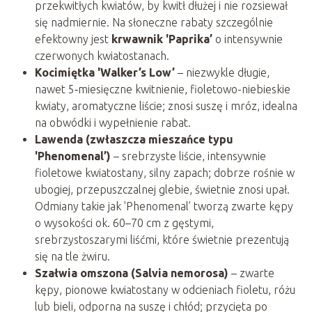
przekwitłych kwiatów, by kwitł dłużej i nie rozsiewał
się nadmiernie. Na słoneczne rabaty szczególnie
efektowny jest
krwawnik 'Paprika’
o intensywnie
czerwonych kwiatostanach.
Kocimiętka 'Walker’s Low’
– niezwykle długie,
nawet 5‑miesięczne kwitnienie, fioletowo-niebieskie
kwiaty, aromatyczne liście; znosi suszę i mróz, idealna
na obwódki i wypełnienie rabat.
Lawenda (zwłaszcza mieszańce typu
'Phenomenal’)
– srebrzyste liście, intensywnie
fioletowe kwiatostany, silny zapach; dobrze rośnie w
ubogiej, przepuszczalnej glebie, świetnie znosi upał.
Odmiany takie jak 'Phenomenal’ tworzą zwarte kępy
o wysokości ok. 60–70 cm z gęstymi,
srebrzystoszarymi liśćmi, które świetnie prezentują
się na tle żwiru.
Szałwia omszona (Salvia nemorosa)
– zwarte
kępy, pionowe kwiatostany w odcieniach fioletu, różu
lub bieli, odporna na suszę i chłód; przycięta po