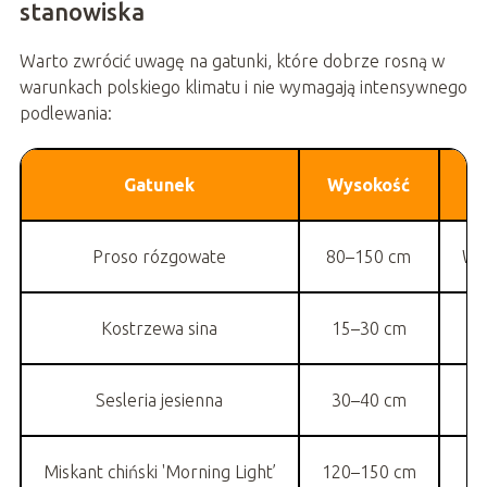
stanowiska
Warto zwrócić uwagę na gatunki, które dobrze rosną w
warunkach polskiego klimatu i nie wymagają intensywnego
podlewania:
Gatunek
Wysokość
Proso rózgowate
80–150 cm
Wy
Kostrzewa sina
15–30 cm
N
Sesleria jesienna
30–40 cm
Od
Miskant chiński 'Morning Light’
120–150 cm