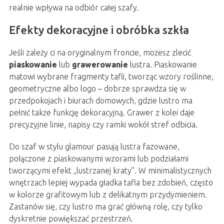
realnie wpływa na odbiór całej szafy.
Efekty dekoracyjne i obróbka szkła
Jeśli zależy ci na oryginalnym froncie, możesz zlecić
piaskowanie
lub
grawerowanie
lustra. Piaskowanie
matowi wybrane fragmenty tafli, tworząc wzory roślinne,
geometryczne albo logo – dobrze sprawdza się w
przedpokojach i biurach domowych, gdzie lustro ma
pełnić także funkcję dekoracyjną. Grawer z kolei daje
precyzyjne linie, napisy czy ramki wokół stref odbicia.
Do szaf w stylu glamour pasują lustra fazowane,
połączone z piaskowanymi wzorami lub podziałami
tworzącymi efekt „lustrzanej kraty”. W minimalistycznych
wnętrzach lepiej wypada gładka tafla bez zdobień, często
w kolorze grafitowym lub z delikatnym przydymieniem.
Zastanów się, czy lustro ma grać główną rolę, czy tylko
dyskretnie powiększać przestrzeń.