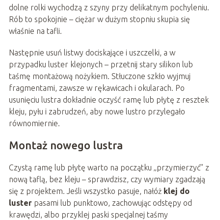
dolne rolki wychodzą z szyny przy delikatnym pochyleniu.
Rób to spokojnie – ciężar w dużym stopniu skupia się
właśnie na tafli.
Następnie usuń listwy dociskające i uszczelki, a w
przypadku luster klejonych – przetnij stary silikon lub
taśmę montażową nożykiem. Stłuczone szkło wyjmuj
fragmentami, zawsze w rękawicach i okularach. Po
usunięciu lustra dokładnie oczyść ramę lub płytę z resztek
kleju, pyłu i zabrudzeń, aby nowe lustro przylegało
równomiernie.
Montaż nowego lustra
Czystą ramę lub płytę warto na początku „przymierzyć” z
nową taflą, bez kleju – sprawdzisz, czy wymiary zgadzają
się z projektem. Jeśli wszystko pasuje, nałóż
klej do
luster
pasami lub punktowo, zachowując odstępy od
krawędzi, albo przyklej paski specjalnej taśmy