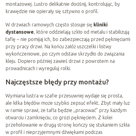
montażowej. Lustro delikatnie dociśnij, kontrolując, by
krawędzie nie opierały się sztywno o profil.
W drzwiach ramowych często stosuje się
kliniki
dystansowe
, które oddzielają szkło od metalu i stabilizują
taflę – nie pomijaj ich, bo zabezpieczają przed pęknięciami
przy pracy drzwi. Na końcu załóż uszczelki i listwy
wykończeniowe, po czym odstaw skrzydło do związania
kleju. Dopiero później zawieś drzwi z powrotem na
prowadnicach i wyreguluj rolki.
Najczęstsze błędy przy montażu?
Wymiana lustra w szafie przesuwnej wydaje się prosta,
ale kilka błędów może szybko zepsuć efekt. Zbyt mały luz
w ramie sprawi, że tafla będzie „pracować” przy każdym
otwarciu i zamknięciu, co grozi pęknięciem. Z kolei
przeholowanie w drugą stronę kończy się stukaniem szkła
w profil i nieprzyjemnymi dźwiękami podczas