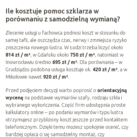
Ile kosztuje pomoc szklarza w
porównaniu z samodzielną wymianą?
Zlecenie usługi u fachowca podnosi koszt w stosunku do
samej tafli, ale oszczędza czas, nerwy i zmniejsza ryzyko
zniszczenia nowego lustra. W Łodzi trzeba liczyć około
814 zł / m²
, w Gdańsku około
750 zł / m²
, natomiast w
Inowrocławiu średnio
695 zł / m²
. Dla porównania – w
Grudziądzu podobna usługa kosztuje ok.
420 zł / m²
, a w
Mikołowie nawet
920 zł / m²
.
Przed podjęciem decyzji warto poprosić o
orientacyjną
wycenę
na podstawie wymiarów szafy, rodzaju szkła i
wybranego wykończenia. Część firm udostępnia proste
kalkulatory online – po podaniu wymiarów i typu lustra
otrzymujesz przybliżony koszt jeszcze przed kontaktem
telefonicznym. Dzięki temu możesz spokojnie ocenić, czy
bardziej opłaca ci się samodzielny montaż, czy