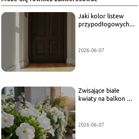
Jaki kolor listew
przypodłogowych
do ciemnych drzwi
wybrać?
2026-06-07
Zwisające białe
kwiaty na balkon –
najlepsze gatunki
do uprawy
2026-06-07