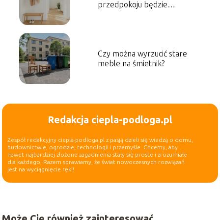
przedpokoju będzie
najlepszy?
Czy można wyrzucić stare
meble na śmietnik?
Redakcja ciepla-podloga.pl
Zespół redakcyjny ciepla-podloga.pl z pasją dzieli się wiedzą o domu,
budownictwie, ogrodzie, technologii i przemyśle. Chcemy, aby
nawet najbardziej złożone zagadnienia stały się proste i zrozumiałe
dla każdego. Razem sprawiamy, że świat nowoczesnych rozwiązań
jest na wyciągnięcie ręki!
Może Cię również zainteresować