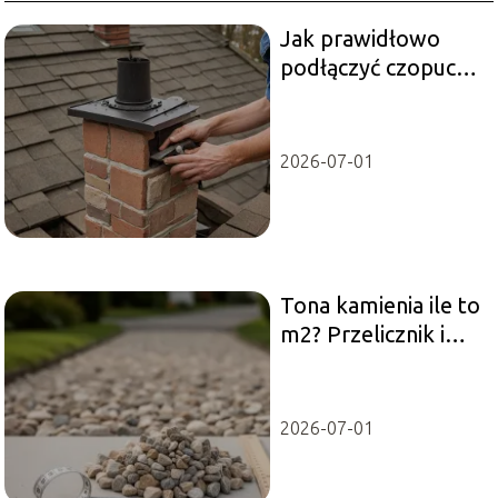
Jak prawidłowo
podłączyć czopuch
do komina?
Praktyczne
wskazówki
2026-07-01
Tona kamienia ile to
m2? Przelicznik i
praktyczne
przykłady
2026-07-01