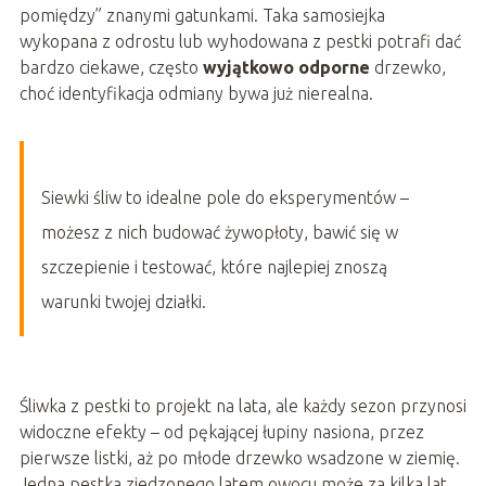
pomiędzy” znanymi gatunkami. Taka samosiejka
wykopana z odrostu lub wyhodowana z pestki potrafi dać
bardzo ciekawe, często
wyjątkowo odporne
drzewko,
choć identyfikacja odmiany bywa już nierealna.
Siewki śliw to idealne pole do eksperymentów –
możesz z nich budować żywopłoty, bawić się w
szczepienie i testować, które najlepiej znoszą
warunki twojej działki.
Śliwka z pestki to projekt na lata, ale każdy sezon przynosi
widoczne efekty – od pękającej łupiny nasiona, przez
pierwsze listki, aż po młode drzewko wsadzone w ziemię.
Jedna pestka zjedzonego latem owocu może za kilka lat