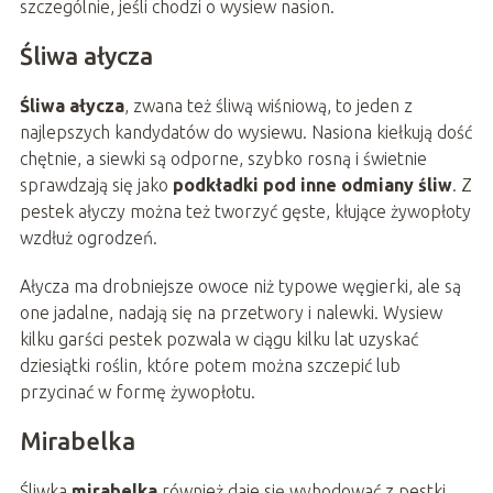
szczególnie, jeśli chodzi o wysiew nasion.
Śliwa ałycza
Śliwa ałycza
, zwana też śliwą wiśniową, to jeden z
najlepszych kandydatów do wysiewu. Nasiona kiełkują dość
chętnie, a siewki są odporne, szybko rosną i świetnie
sprawdzają się jako
podkładki pod inne odmiany śliw
. Z
pestek ałyczy można też tworzyć gęste, kłujące żywopłoty
wzdłuż ogrodzeń.
Ałycza ma drobniejsze owoce niż typowe węgierki, ale są
one jadalne, nadają się na przetwory i nalewki. Wysiew
kilku garści pestek pozwala w ciągu kilku lat uzyskać
dziesiątki roślin, które potem można szczepić lub
przycinać w formę żywopłotu.
Mirabelka
Śliwka
mirabelka
również daje się wyhodować z pestki.