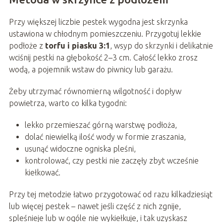
Przy większej liczbie pestek wygodna jest skrzynka
ustawiona w chłodnym pomieszczeniu. Przygotuj lekkie
podłoże z
torfu i piasku 3:1
, wsyp do skrzynki i delikatnie
wciśnij pestki na głębokość 2–3 cm. Całość lekko zrosz
wodą, a pojemnik wstaw do piwnicy lub garażu.
Żeby utrzymać równomierną wilgotność i dopływ
powietrza, warto co kilka tygodni:
lekko przemieszać górną warstwę podłoża,
dolać niewielką ilość wody w formie zraszania,
usunąć widoczne ogniska pleśni,
kontrolować, czy pestki nie zaczęły zbyt wcześnie
kiełkować.
Przy tej metodzie łatwo przygotować od razu kilkadziesiąt
lub więcej pestek – nawet jeśli część z nich zgnije,
spleśnieje lub w ogóle nie wykiełkuje, i tak uzyskasz