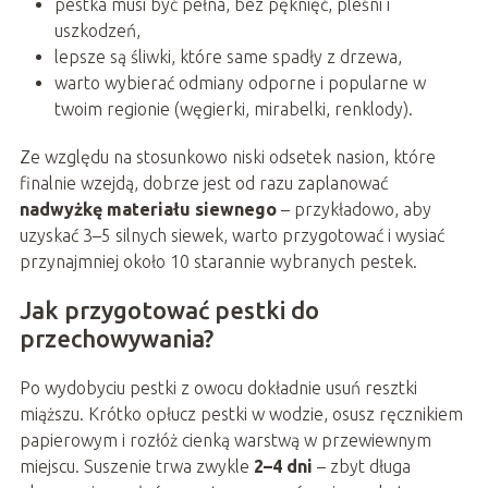
pestka musi być pełna, bez pęknięć, pleśni i
uszkodzeń,
lepsze są śliwki, które same spadły z drzewa,
warto wybierać odmiany odporne i popularne w
twoim regionie (węgierki, mirabelki, renklody).
Ze względu na stosunkowo niski odsetek nasion, które
finalnie wzejdą, dobrze jest od razu zaplanować
nadwyżkę materiału siewnego
– przykładowo, aby
uzyskać 3–5 silnych siewek, warto przygotować i wysiać
przynajmniej około 10 starannie wybranych pestek.
Jak przygotować pestki do
przechowywania?
Po wydobyciu pestki z owocu dokładnie usuń resztki
miąższu. Krótko opłucz pestki w wodzie, osusz ręcznikiem
papierowym i rozłóż cienką warstwą w przewiewnym
miejscu. Suszenie trwa zwykle
2–4 dni
– zbyt długa