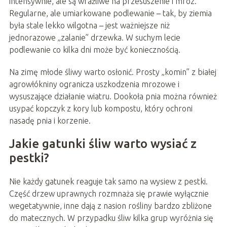
intensywnie, ale są wrażliwe na przesuszenie i mróz.
Regularne, ale umiarkowane podlewanie – tak, by ziemia
była stale lekko wilgotna – jest ważniejsze niż
jednorazowe „zalanie” drzewka. W suchym lecie
podlewanie co kilka dni może być koniecznością.
Na zimę młode śliwy warto osłonić. Prosty „komin” z białej
agrowłókniny ogranicza uszkodzenia mrozowe i
wysuszające działanie wiatru. Dookoła pnia można również
usypać kopczyk z kory lub kompostu, który ochroni
nasadę pnia i korzenie.
Jakie gatunki śliw warto wysiać z
pestki?
Nie każdy gatunek reaguje tak samo na wysiew z pestki.
Część drzew uprawnych rozmnaża się prawie wyłącznie
wegetatywnie, inne dają z nasion rośliny bardzo zbliżone
do matecznych. W przypadku śliw kilka grup wyróżnia się