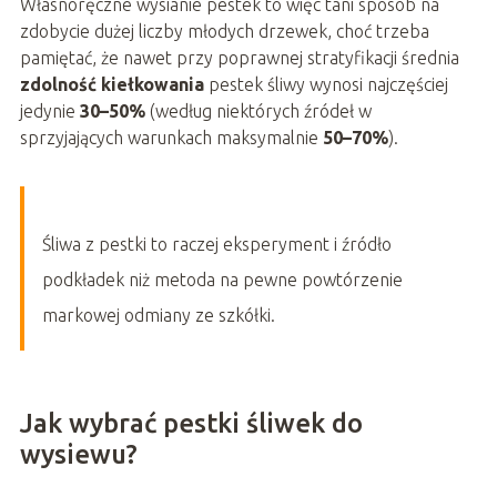
Własnoręczne wysianie pestek to więc tani sposób na
zdobycie dużej liczby młodych drzewek, choć trzeba
pamiętać, że nawet przy poprawnej stratyfikacji średnia
zdolność kiełkowania
pestek śliwy wynosi najczęściej
jedynie
30–50%
(według niektórych źródeł w
sprzyjających warunkach maksymalnie
50–70%
).
Śliwa z pestki to raczej eksperyment i źródło
podkładek niż metoda na pewne powtórzenie
markowej odmiany ze szkółki.
Jak wybrać pestki śliwek do
wysiewu?