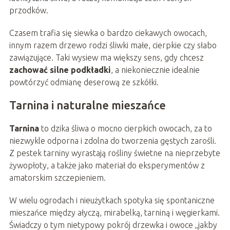
przodków.
Czasem trafia się siewka o bardzo ciekawych owocach,
innym razem drzewo rodzi śliwki małe, cierpkie czy słabo
zawiązujące. Taki wysiew ma większy sens, gdy chcesz
zachować silne podkładki
, a niekoniecznie idealnie
powtórzyć odmianę deserową ze szkółki.
Tarnina i naturalne mieszańce
Tarnina
to dzika śliwa o mocno cierpkich owocach, za to
niezwykle odporna i zdolna do tworzenia gęstych zarośli.
Z pestek tarniny wyrastają rośliny świetne na nieprzebyte
żywopłoty, a także jako materiał do eksperymentów z
amatorskim szczepieniem.
W wielu ogrodach i nieużytkach spotyka się spontaniczne
mieszańce między ałyczą, mirabelką, tarniną i węgierkami.
Świadczy o tym nietypowy pokrój drzewka i owoce „jakby