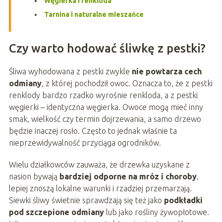
Węgierka i renkloda
Tarnina i naturalne mieszańce
Czy warto hodować śliwkę z pestki?
Śliwa wyhodowana z pestki zwykle
nie powtarza cech
odmiany
, z której pochodził owoc. Oznacza to, że z pestki
renklody bardzo rzadko wyrośnie renkloda, a z pestki
węgierki – identyczna węgierka. Owoce mogą mieć inny
smak, wielkość czy termin dojrzewania, a samo drzewo
będzie inaczej rosło. Często to jednak właśnie ta
nieprzewidywalność przyciąga ogrodników.
Wielu działkowców zauważa, że drzewka uzyskane z
nasion bywają
bardziej odporne na mróz i choroby
,
lepiej znoszą lokalne warunki i rzadziej przemarzają.
Siewki śliwy świetnie sprawdzają się też jako
podkładki
pod szczepione odmiany
lub jako rośliny żywopłotowe.