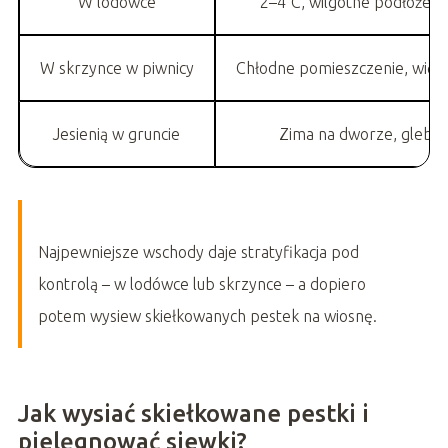
W lodówce
2–4°C, wilgotne podłoże, s
W skrzynce w piwnicy
Chłodne pomieszczenie, więks
Jesienią w gruncie
Zima na dworze, gleba
Najpewniejsze wschody daje stratyfikacja pod
kontrolą – w lodówce lub skrzynce – a dopiero
potem wysiew skiełkowanych pestek na wiosnę.
Jak wysiać skiełkowane pestki i
pielęgnować siewki?