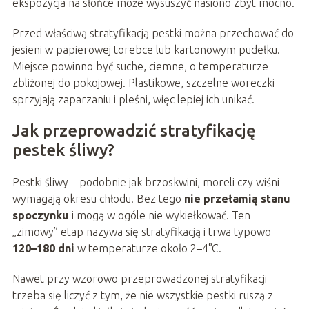
ekspozycja na słońce może wysuszyć nasiono zbyt mocno.
Przed właściwą stratyfikacją pestki można przechować do
jesieni w papierowej torebce lub kartonowym pudełku.
Miejsce powinno być suche, ciemne, o temperaturze
zbliżonej do pokojowej. Plastikowe, szczelne woreczki
sprzyjają zaparzaniu i pleśni, więc lepiej ich unikać.
Jak przeprowadzić stratyfikację
pestek śliwy?
Pestki śliwy – podobnie jak brzoskwini, moreli czy wiśni –
wymagają okresu chłodu. Bez tego
nie przełamią stanu
spoczynku
i mogą w ogóle nie wykiełkować. Ten
„zimowy” etap nazywa się stratyfikacją i trwa typowo
120–180 dni
w temperaturze około 2–4°C.
Nawet przy wzorowo przeprowadzonej stratyfikacji
trzeba się liczyć z tym, że nie wszystkie pestki ruszą z