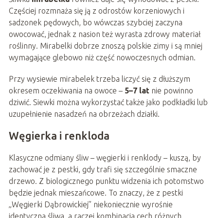
Częściej rozmnaża się ją z odrostów korzeniowych i
sadzonek pędowych, bo wówczas szybciej zaczyna
owocować, jednak z nasion też wyrasta zdrowy materiał
roślinny. Mirabelki dobrze znoszą polskie zimy i są mniej
wymagające glebowo niż część nowoczesnych odmian.
Przy wysiewie mirabelek trzeba liczyć się z dłuższym
okresem oczekiwania na owoce –
5–7 lat
nie powinno
dziwić. Siewki można wykorzystać także jako podkładki lub
uzupełnienie nasadzeń na obrzeżach działki.
Węgierka i renkloda
Klasyczne odmiany śliw – węgierki i renklody – kuszą, by
zachować je z pestki, gdy trafi się szczególnie smaczne
drzewo. Z biologicznego punktu widzenia ich potomstwo
będzie jednak mieszańcowe. To znaczy, że z pestki
„Węgierki Dąbrowickiej” niekoniecznie wyrośnie
identyczna śliwa, a raczej kombinacja cech różnych