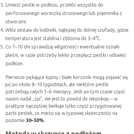
Umieść pestki w podłożu, przełóż wszystko do
perforowanego woreczka strunowego lub pojemnika z
otworami.
Włóż zestaw do lodówki, najlepiej do dolnej szuflady, gdzie
temperatura jest stabilna i zbliżona do 3–4°C.
Co 7–10 dni sprawdzaj wilgotność i ewentualne oznaki
pleśni, w razie potrzeby lekko przepłucz pestki i odśwież
podłoże.
Pierwsze pękające łupiny i białe korzonki mogą pojawić się
już po około 8–10 tygodniach, ale niektóre pestki
potrzebują całych 5–6 miesięcy. Jeśli po tym czasie część
nasion nadal „śpi”, nie jest to powód do niepokoju – w
praktyce najczęściej kiełkuje tylko część przygotowanej
partii pestek, co mieści się w typowej skuteczności na
poziomie
30–50%
.
Metoda w skrzynce z podłożem