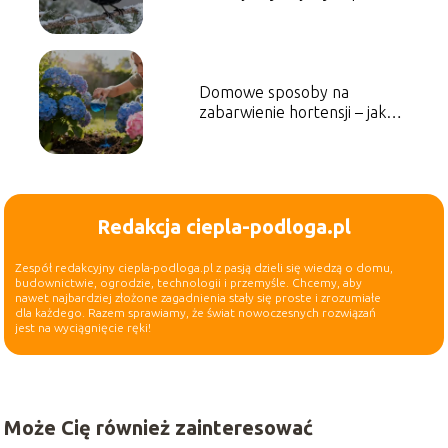
Domowe sposoby na
zabarwienie hortensji – jak
zmienić kolor kwiatów?
Redakcja ciepla-podloga.pl
Zespół redakcyjny ciepla-podloga.pl z pasją dzieli się wiedzą o domu,
budownictwie, ogrodzie, technologii i przemyśle. Chcemy, aby
nawet najbardziej złożone zagadnienia stały się proste i zrozumiałe
dla każdego. Razem sprawiamy, że świat nowoczesnych rozwiązań
jest na wyciągnięcie ręki!
Może Cię również zainteresować