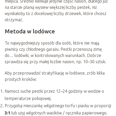
miejsca. Średnio kiełkuje jedynie część nasion, dlatego już
na starcie planuj wysiew większej liczby pestek, niż
wynikałoby to z docelowej liczby drzewek, które chcesz
otrzymać.
Metoda w lodówce
To najwygodniejszy sposób dla osób, które nie mają
piwnicy czy chłodnego garażu. Pestki przenoszą zimę
do… lodówki, w kontrolowanych warunkach. Dobrze
sprawdza się przy małej liczbie nasion, np. 10–30 sztuk.
Aby przeprowadzić stratyfikację w lodówce, zrób kilka
prostych kroków:
Namocz suche pestki przez 12–24 godziny w wodzie o
temperaturze pokojowej.
Przygotuj mieszankę wilgotnego torfu i piasku w proporcji
3:1
lub użyj wilgotnych wacików / ręcznika papierowego.