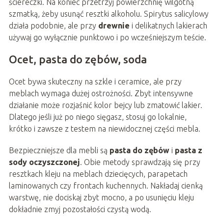
ściereczki. Na koniec przetrzyj powierzchnię wilgotną
szmatką, żeby usunąć resztki alkoholu. Spirytus salicylowy
działa podobnie, ale przy
drewnie
i delikatnych lakierach
używaj go wyłącznie punktowo i po wcześniejszym teście.
Ocet, pasta do zębów, soda
Ocet bywa skuteczny na szkle i ceramice, ale przy
meblach wymaga dużej ostrożności. Zbyt intensywne
działanie może rozjaśnić kolor bejcy lub zmatowić lakier.
Dlatego jeśli już po niego sięgasz, stosuj go lokalnie,
krótko i zawsze z testem na niewidocznej części mebla.
Bezpieczniejsze dla mebli są
pasta do zębów
i
pasta z
sody oczyszczonej
. Obie metody sprawdzają się przy
resztkach kleju na meblach dziecięcych, parapetach
laminowanych czy frontach kuchennych. Nakładaj cienką
warstwę, nie dociskaj zbyt mocno, a po usunięciu kleju
dokładnie zmyj pozostałości czystą wodą.