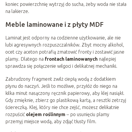
koniec powierzchnię wytrzyj do sucha, żeby woda nie stała
na lakierze.
Meble laminowane i z płyty MDF
Laminat jest odporny na codzienne użytkowanie, ale nie
lubi agresywnych rozpuszczalników. Zbyt mocny alkohol,
ocet czy aceton potrafią zmatowić fronty i zostawić jasne
plamy. Dlatego na
frontach laminowanych
najlepiej
sprawdza się połączenie wilgoci i delikatnej mechaniki.
Zabrudzony fragment zwilż ciepłą wodą z dodatkiem
płynu do naczyń. Jeśli to możliwe, przyłóż do niego na
kilka minut nasączony ręcznik papierowy, aby klej nasiąkł.
Gdy zmięknie, zbierz go plastikową kartą, a resztki zetrzyj
ściereczką. Klej, który nie chce zejść, możesz delikatnie
rozpuścić
olejem roślinnym
– po usunięciu plamy
przemyj miejsce wodą, aby zdjąć tłusty film.