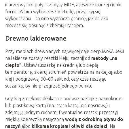
inaczej wysoki połysk z płyty MDF, a jeszcze inaczej cienki
fornir. Zanim wybierzesz metodę, przyjrzyj się
wykończeniu – to ono wyznacza granicę, jak daleko
możesz się posunąć z chemią i tarciem.
Drewno lakierowane
Przy meblach drewnianych najwięcej daje cierpliwość. Jeśli
na lakierze zostały resztki kleju, zacznij od
metody „na
ciepło”
. Ustaw suszarkę na średnią lub ciepłą
temperaturę, skieruj strumień powietrza na naklejkę albo
klej i podgrzewaj 30–60 sekund, cały czas ruszając
suszarką, by nie przegrzać jednego punktu.
Gdy klej zmięknie, delikatnie podważ naklejkę paznokciem
lub plastikową kartą (np. starą kartą lojalnościową) i
zdejmij ją jednym ruchem. Ewentualne resztki przetrzyj
miękką ściereczką nasączoną
wodą z odrobiną płynu do
naczyń
albo
kilkoma kroplami oliwki dla dzieci
. Na