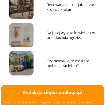
Renowacja mebli – jak zacząć
krok po kroku?
Na jakiej wysokości wieszak w
przedpokoju będzie
najlepszy?
Czy można wyrzucić stare
meble na śmietnik?
Redakcja ciepla-podloga.pl
Zespół redakcyjny ciepla-podloga.pl z pasją dzieli się wiedzą o domu,