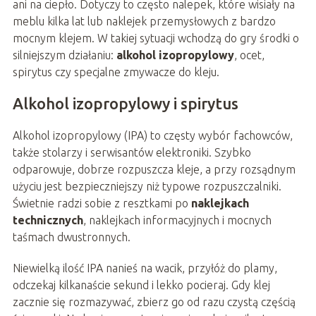
ani na ciepło. Dotyczy to często nalepek, które wisiały na
meblu kilka lat lub naklejek przemysłowych z bardzo
mocnym klejem. W takiej sytuacji wchodzą do gry środki o
silniejszym działaniu:
alkohol izopropylowy
, ocet,
spirytus czy specjalne zmywacze do kleju.
Alkohol izopropylowy i spirytus
Alkohol izopropylowy (IPA) to częsty wybór fachowców,
także stolarzy i serwisantów elektroniki. Szybko
odparowuje, dobrze rozpuszcza kleje, a przy rozsądnym
użyciu jest bezpieczniejszy niż typowe rozpuszczalniki.
Świetnie radzi sobie z resztkami po
naklejkach
technicznych
, naklejkach informacyjnych i mocnych
taśmach dwustronnych.
Niewielką ilość IPA nanieś na wacik, przyłóż do plamy,
odczekaj kilkanaście sekund i lekko pocieraj. Gdy klej
zacznie się rozmazywać, zbierz go od razu czystą częścią