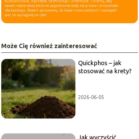
budownictwie, ogrodzie, technologii i przemyśle. Chcemy, aby
nawet najbardziej złożone zagadnienia stały się proste i zrozumiałe
dla każdego. Razem sprawiamy, że świat nowoczesnych rozwiązań
jest na wyciągnięcie ręki!
Może Cię również zainteresować
Quickphos – jak
stosować na krety?
2026-06-05
Jak wyczyścić