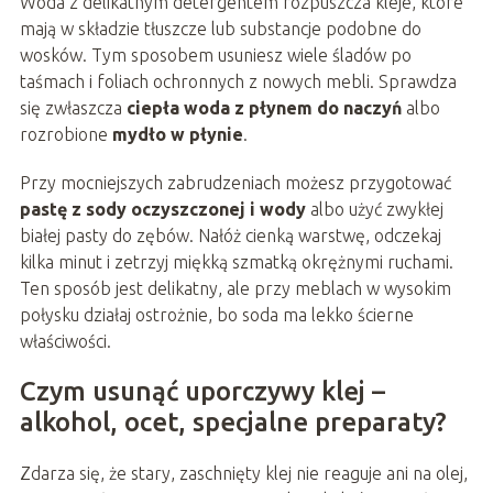
Woda z delikatnym detergentem rozpuszcza kleje, które
mają w składzie tłuszcze lub substancje podobne do
wosków. Tym sposobem usuniesz wiele śladów po
taśmach i foliach ochronnych z nowych mebli. Sprawdza
się zwłaszcza
ciepła woda z płynem do naczyń
albo
rozrobione
mydło w płynie
.
Przy mocniejszych zabrudzeniach możesz przygotować
pastę z sody oczyszczonej i wody
albo użyć zwykłej
białej pasty do zębów. Nałóż cienką warstwę, odczekaj
kilka minut i zetrzyj miękką szmatką okrężnymi ruchami.
Ten sposób jest delikatny, ale przy meblach w wysokim
połysku działaj ostrożnie, bo soda ma lekko ścierne
właściwości.
Czym usunąć uporczywy klej –
alkohol, ocet, specjalne preparaty?
Zdarza się, że stary, zaschnięty klej nie reaguje ani na olej,