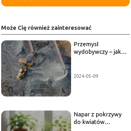
Może Cię również zainteresować
Przemysł
wydobywczy – jakie
surowce się w nim
znajdują?
2024-05-09
Napar z pokrzywy
do kwiatów
doniczkowych – jak