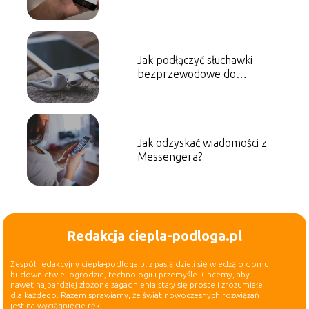
Jak podłączyć słuchawki
bezprzewodowe do
telefonu?
Jak odzyskać wiadomości z
Messengera?
Redakcja ciepla-podloga.pl
Zespół redakcyjny ciepla-podloga.pl z pasją dzieli się wiedzą o domu,
budownictwie, ogrodzie, technologii i przemyśle. Chcemy, aby
nawet najbardziej złożone zagadnienia stały się proste i zrozumiałe
dla każdego. Razem sprawiamy, że świat nowoczesnych rozwiązań
jest na wyciągnięcie ręki!