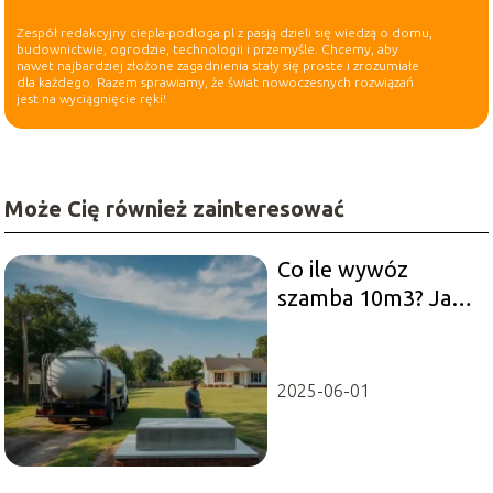
Zespół redakcyjny ciepla-podloga.pl z pasją dzieli się wiedzą o domu,
budownictwie, ogrodzie, technologii i przemyśle. Chcemy, aby
nawet najbardziej złożone zagadnienia stały się proste i zrozumiałe
dla każdego. Razem sprawiamy, że świat nowoczesnych rozwiązań
jest na wyciągnięcie ręki!
Może Cię również zainteresować
Co ile wywóz
szamba 10m3? Jak
często zamawiać
beczkowóz?
2025-06-01