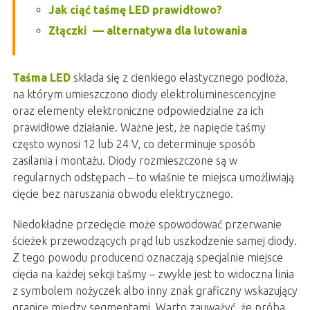
Jak ciąć taśmę LED prawidłowo?
Złączki — alternatywa dla lutowania
Taśma LED
składa się z cienkiego elastycznego podłoża,
na którym umieszczono diody elektroluminescencyjne
oraz elementy elektroniczne odpowiedzialne za ich
prawidłowe działanie. Ważne jest, że napięcie taśmy
często wynosi 12 lub 24 V, co determinuje sposób
zasilania i montażu. Diody rozmieszczone są w
regularnych odstępach – to właśnie te miejsca umożliwiają
cięcie bez naruszania obwodu elektrycznego.
Niedokładne przecięcie może spowodować przerwanie
ścieżek przewodzących prąd lub uszkodzenie samej diody.
Z tego powodu producenci oznaczają specjalnie miejsce
cięcia na każdej sekcji taśmy – zwykle jest to widoczna linia
z symbolem nożyczek albo inny znak graficzny wskazujący
granicę między segmentami. Warto zauważyć, że próba