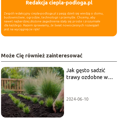
Redakcja ciepla-podloga.pl
Zespół redakcyjny ciepla-podloga.pl z pasją dzieli się wiedzą o domu,
budownictwie, ogrodzie, technologii i przemyśle. Chcemy, aby
nawet najbardziej złożone zagadnienia stały się proste i zrozumiałe
dla każdego. Razem sprawiamy, że świat nowoczesnych rozwiązań
jest na wyciągnięcie ręki!
Może Cię również zainteresować
Jak gęsto sadzić
trawy ozdobne w
ogrodzie?
2024-06-10